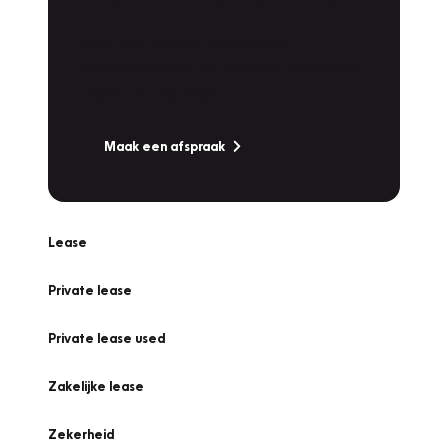
Werkplaatsafspraak
Is uw auto toe aan Onderhoud,
Bandenwissel of een Vakantiecheck? Plan
online een afspraak!
Maak een afspraak
Lease
Private lease
Private lease used
Zakelijke lease
Zekerheid