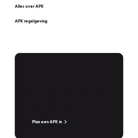
Alles over APK
APK regelgeving
APK Keuring bij
Vakgarage!
Is het weer tijd voor de jaarlijkse APK? Ga
snel naar Vakgarage bij u in de buurt, en ga
zonder zorgen de weg op!
Plan een APK in