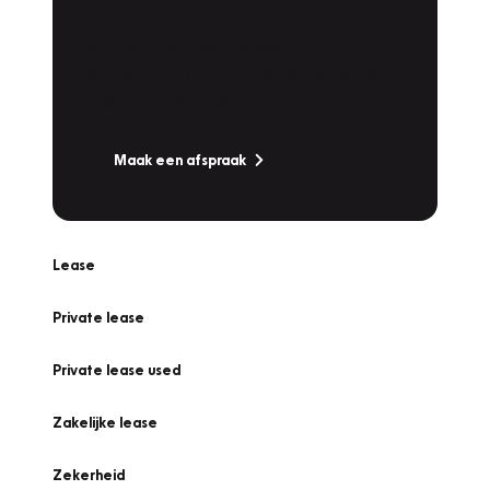
Werkplaatsafspraak
Is uw auto toe aan Onderhoud,
Bandenwissel of een Vakantiecheck? Plan
online een afspraak!
Maak een afspraak
Lease
Private lease
Private lease used
Zakelijke lease
Zekerheid