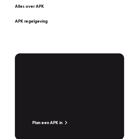
Alles over APK
APK regelgeving
APK Keuring bij
Vakgarage!
Is het weer tijd voor de jaarlijkse APK? Ga
snel naar Vakgarage bij u in de buurt, en ga
zonder zorgen de weg op!
Plan een APK in