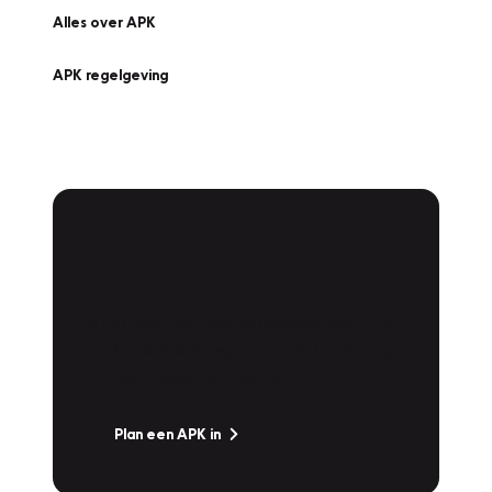
Alles over APK
APK regelgeving
APK Keuring bij
Vakgarage!
Is het weer tijd voor de jaarlijkse APK? Ga
snel naar Vakgarage bij u in de buurt, en ga
zonder zorgen de weg op!
Plan een APK in