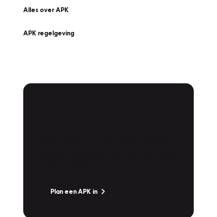
Alles over APK
APK regelgeving
APK Keuring bij
Vakgarage!
Is het weer tijd voor de jaarlijkse APK? Ga
snel naar Vakgarage bij u in de buurt, en ga
zonder zorgen de weg op!
Plan een APK in