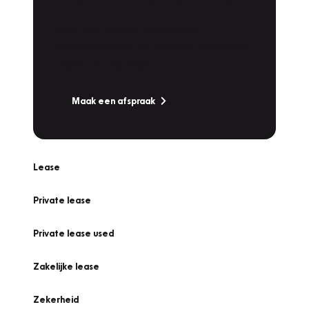
Werkplaatsafspraak
Is uw auto toe aan Onderhoud,
Bandenwissel of een Vakantiecheck? Plan
online een afspraak!
Maak een afspraak
Lease
Private lease
Private lease used
Zakelijke lease
Zekerheid