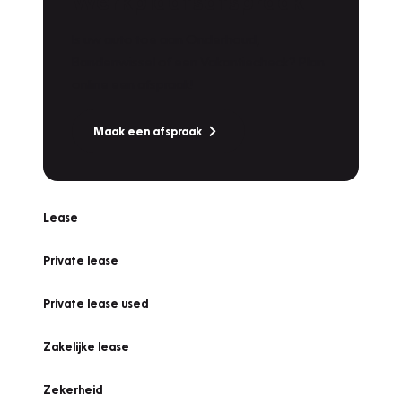
Werkplaatsafspraak
Is uw auto toe aan Onderhoud,
Bandenwissel of een Vakantiecheck? Plan
online een afspraak!
Maak een afspraak
Lease
Private lease
Private lease used
Zakelijke lease
Zekerheid