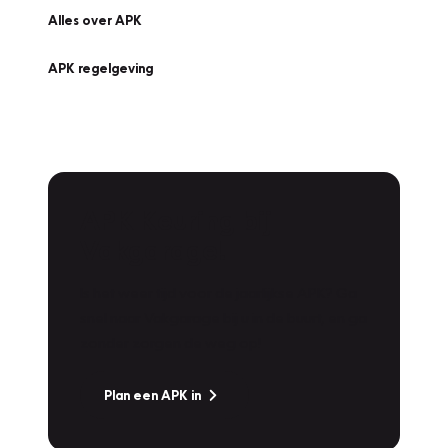
Alles over APK
APK regelgeving
APK Keuring bij
Vakgarage!
Is het weer tijd voor de jaarlijkse APK? Ga
snel naar Vakgarage bij u in de buurt, en ga
zonder zorgen de weg op!
Plan een APK in