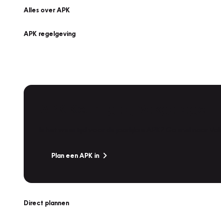
Alles over APK
APK regelgeving
APK Keuring bij Vakgarage!
Is het weer tijd voor de jaarlijkse APK? Ga snel naar V
Plan een APK in
Direct plannen