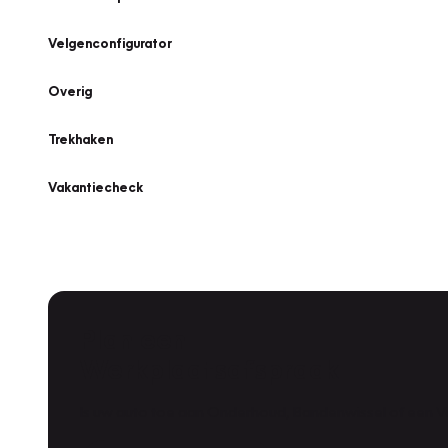
Velgenconfigurator
Overig
Trekhaken
Vakantiecheck
Plan een
Werkplaatsafspraak
Is uw auto toe aan Onderhoud, Bandenwissel of een Va